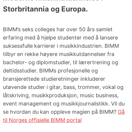
Bestill
Storbritannia og Europa.
Fagledere
årets beste
gavekort!
Jobbe i
BIMM’s seks colleges har over 50 års samlet
Muno
Facebook
erfaring med å hjelpe studenter med å lansere
suksessfulle karrierer i musikkindustrien. BIMM
tilbyr en rekke høyere musikkutdannelser fra
Instagram
bachelor- og diplomstudier, til lærertrening og
deltidsstudier. BIMMs profesjonelle og
YouTube
bransjerettede studieretninger inkluderer
utøvende studier i gitar, bass, trommer, vokal og
LYST TIL Å
ARRANGEMENTER
RESSURSER
låtskriving, musikkproduksjon, music business,
SATSE PÅ
event management og musikkjournalistikk. Vil du
MUSIKK?
se hvordan du kan oppleve magien på BIMM?
Gå
Semesterkonserter
Rammeverk
til Norges offisielle BIMM portal
for
BIMM:
fjernundervisning