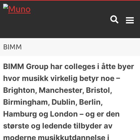
BIMM
OM MUNO
INFO
KONTAKT
OSS
BIMM Group har colleges i åtte byer
Hva er
Priser
hvor musikk virkelig betyr noe –
Muno?
Spørsmål
og svar /
Brighton, Manchester, Bristol,
Betingelser
kunnskapsdatabase
Birmingham, Dublin, Berlin,
Nyheter
Hamburg og London – og er den
Oppsigelse
Ta en gratis
Våre
prøvetime!
største og ledende tilbyder av
ansatte
Skolerute
moderne musikkutdannelse i