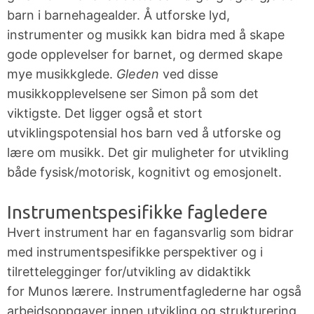
barn i barnehagealder. Å utforske lyd,
instrumenter og musikk kan bidra med å skape
gode opplevelser for barnet, og dermed skape
mye musikkglede.
Gleden
ved disse
musikkopplevelsene ser
Simon på
som det
viktigste.
D
et ligger også et stort
utviklingspotensial hos barn ved å utforske og
lære om musikk. Det gir muligheter for utvikling
både fysisk/motorisk, kognitivt og emosjonelt
.
Instrumentspesifikke fagledere
Hvert instrument har en
fagansvarlig som
bidrar
med instrumentspesifikke perspektiver og i
tilrettelegginger for/utvikling av didaktikk
for
Munos
lærere.
Instrumentfaglederne har også
arbeidsoppgaver innen utvikling og strukturering