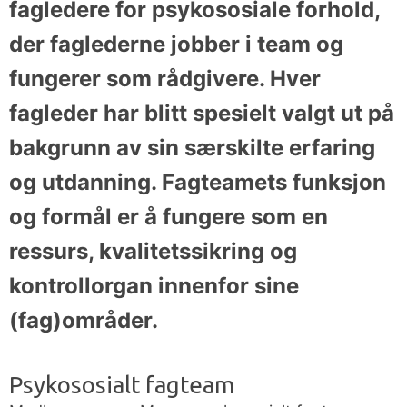
fagledere for psykososiale forhold,
Bestill
Fagledere
årets beste
der faglederne jobber i team og
gavekort!
fungerer som rådgivere. Hver
Jobbe i
Muno
fagleder har blitt spesielt valgt ut på
Facebook
bakgrunn av sin særskilte erfaring
Instagram
og utdanning. Fagteamets funksjon
og formål er å fungere som en
YouTube
ressurs, kvalitetssikring og
kontrollorgan innenfor sine
LYST TIL Å
ARRANGEMENTER
RESSURSER
SATSE PÅ
(fag)områder.
MUSIKK?
Semesterkonserter
Rammeverk
for
Psyko
sosialt fagteam
BIMM:
fjernundervisning