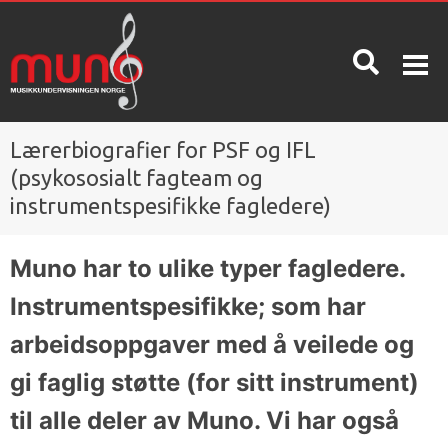
Lærerbiografier for PSF og IFL
OM MUNO
INFO
KONTAKT
(psykososialt fagteam og
OSS
instrumentspesifikke fagledere)
Hva er
Priser
Muno?
Spørsmål
Muno har to ulike typer fagledere.
og svar /
Betingelser
Instrumentspesifikke; som har
kunnskapsdatabase
Nyheter
arbeidsoppgaver med å veilede og
Oppsigelse
Ta en gratis
gi faglig støtte (for sitt instrument)
Våre
prøvetime!
ansatte
til alle deler av Muno. Vi har også
Skolerute