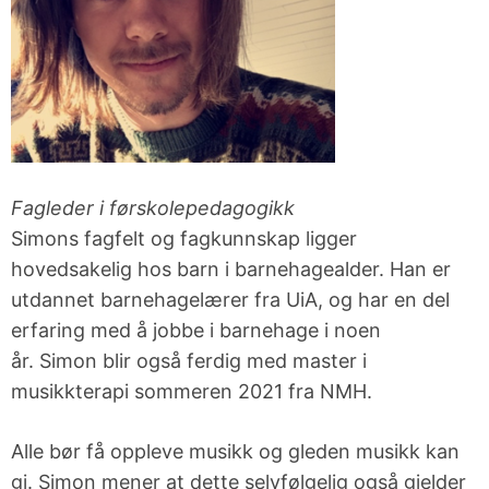
Fagleder i
førskole
pedagogikk
Simons
fagfelt og fagkunnskap ligger
hovedsakelig hos barn i barnehagealder.
Han
er
utdannet barnehagelærer fra
UiA
, og har en del
erfaring med å jobbe i barnehage i noen
år.
Simon
blir også ferdig med master i
musikkterapi sommeren 2021 fra NMH.
Alle bør få oppleve musikk og gleden musikk kan
gi.
Simon
mener at dette selvfølgelig også gjelder