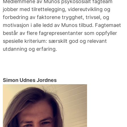
Medlemmene av
Munos
psykososialt fagteam
Jam-nights
Høyere
jobber med t
ilrettelegging, videreutvikling og
musikkutdannelse
Kjøpsguider
forbedring av faktorene trygghet, trivsel, og
for
motivasjon i
alle ledd av
Munos
tilbud. Fagtemaet
instrumenter
består av flere fagrepresentanter som oppfyller
spesielle kriterium:
særskilt god og
relevant
Øvingstips
utdanning
og erfaring.
Lærerportal
Simon
Udnes
Jordnes