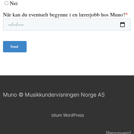
Muno © Musikkundervisningen Norge AS
idium
WordPress
[Personvern]