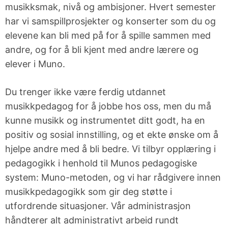
Jam-nights
Høyere
musikksmak, nivå og ambisjoner. Hvert semester
musikkutdannelse
har vi samspillprosjekter og konserter som du og
Kjøpsguider
elevene kan bli med på for å spille sammen med
for
andre, og for å bli kjent med andre lærere og
instrumenter
elever i Muno.
Øvingstips
Du trenger ikke være ferdig utdannet
musikkpedagog for å jobbe hos oss, men du må
Lærerportal
kunne musikk og instrumentet ditt godt, ha en
positiv og sosial innstilling, og et ekte ønske om å
hjelpe andre med å bli bedre. Vi tilbyr opplæring i
pedagogikk i henhold til Munos pedagogiske
system: Muno-metoden, og vi har rådgivere innen
musikkpedagogikk som gir deg støtte i
utfordrende situasjoner. Vår administrasjon
håndterer alt administrativt arbeid rundt