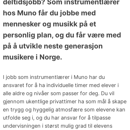
deltidsjobb? Som instrumentlærer
Bestill
Fagledere
årets beste
hos Muno får du jobbe med
gavekort!
mennesker og musikk på et
Jobbe i
personlig plan, og du får være med
Muno
Facebook
på å utvikle neste generasjon
Instagram
musikere i Norge.
YouTube
I jobb som instrumentlærer i Muno har du
ansvaret for å ha individuelle timer med elever i
alle aldre og nivåer som passer for deg. Du vil
LYST TIL Å
ARRANGEMENTER
RESSURSER
SATSE PÅ
gjennom ukentlige privattimer ha som mål å skape
MUSIKK?
en trygg og hyggelig atmosfære som elevene kan
Semesterkonserter
Rammeverk
utfolde seg i, og du har ansvar for å tilpasse
for
undervisningen i størst mulig grad til elevens
BIMM:
fjernundervisning