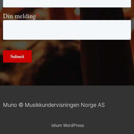
Jam-nights
Høyere
musikkutdannelse
Kjøpsguider
for
instrumenter
Øvingstips
Lærerportal
Muno © Musikkundervisningen Norge AS
idium
WordPress