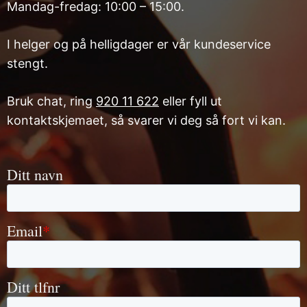
Mandag-fredag: 10:00 – 15:00.
Bestill
Fagledere
årets beste
gavekort!
I helger og på helligdager er vår kundeservice
stengt.
Jobbe i
Muno
Facebook
Bruk chat, ring
920 11 622
eller fyll ut
kontaktskjemaet, så svarer vi deg så fort vi kan.
Instagram
YouTube
LYST TIL Å
ARRANGEMENTER
RESSURSER
SATSE PÅ
MUSIKK?
Semesterkonserter
Rammeverk
for
BIMM:
fjernundervisning