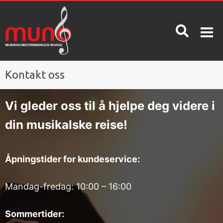
Kontakt oss
OM MUNO
INFO
KONTAKT
OSS
Vi gleder oss til å hjelpe deg videre i
Hva er
Priser
din musikalske reise!
Muno?
Spørsmål
og svar /
Betingelser
kunnskapsdatabase
Åpningstider for kundeservice:
Nyheter
Oppsigelse
Ta en gratis
Mandag-fredag: 10:00 – 16:00
Våre
prøvetime!
ansatte
Sommertider:
Skolerute