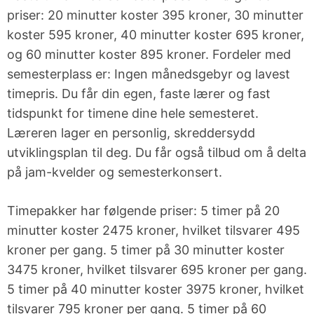
Jam-nights
Høyere
priser: 20 minutter koster 395 kroner, 30 minutter
musikkutdannelse
koster 595 kroner, 40 minutter koster 695 kroner,
Kjøpsguider
og 60 minutter koster 895 kroner. Fordeler med
for
instrumenter
semesterplass er: Ingen månedsgebyr og lavest
timepris. Du får din egen, faste lærer og fast
tidspunkt for timene dine hele semesteret.
Øvingstips
Læreren lager en personlig, skreddersydd
utviklingsplan til deg. Du får også tilbud om å delta
Lærerportal
på jam-kvelder og semesterkonsert.
Timepakker har følgende priser: 5 timer på 20
minutter koster 2475 kroner, hvilket tilsvarer 495
kroner per gang. 5 timer på 30 minutter koster
3475 kroner, hvilket tilsvarer 695 kroner per gang.
5 timer på 40 minutter koster 3975 kroner, hvilket
tilsvarer 795 kroner per gang. 5 timer på 60