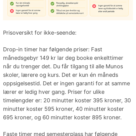
Bestill
Fagledere
årets beste
gavekort!
Jobbe i
Prisoversikt for ikke-seende:
Muno
Facebook
Drop-in timer har følgende priser: Fast
månedsgebyr 149 kr lar deg booke enkelttimer
Instagram
når du trenger det. Du får tilgang til alle Munos
skoler, lærere og kurs. Det er kun én måneds
YouTube
oppsigelsestid. Det er ingen garanti for at samme
lærer er ledig hver gang. Priser for ulike
LYST TIL Å
ARRANGEMENTER
RESSURSER
timelengder er: 20 minutter koster 395 kroner, 30
SATSE PÅ
minutter koster 595 kroner, 40 minutter koster
MUSIKK?
695 kroner, og 60 minutter koster 895 kroner.
Semesterkonserter
Rammeverk
for
BIMM:
fjernundervisning
Faste timer med semesterplass har følgende