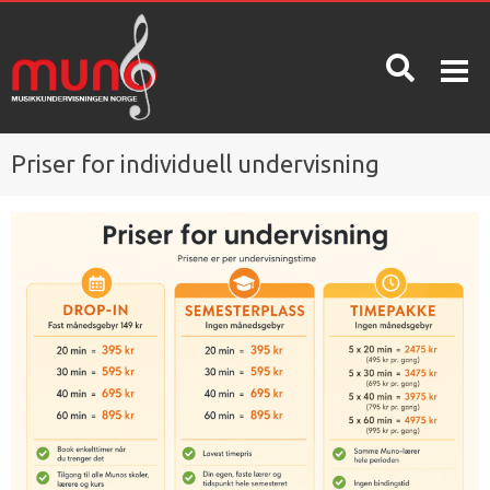
Priser for individuell undervisning
OM MUNO
INFO
KONTAKT
OSS
Hva er
Priser
Muno?
Spørsmål
og svar /
Betingelser
kunnskapsdatabase
Nyheter
Oppsigelse
Ta en gratis
Våre
prøvetime!
ansatte
Skolerute