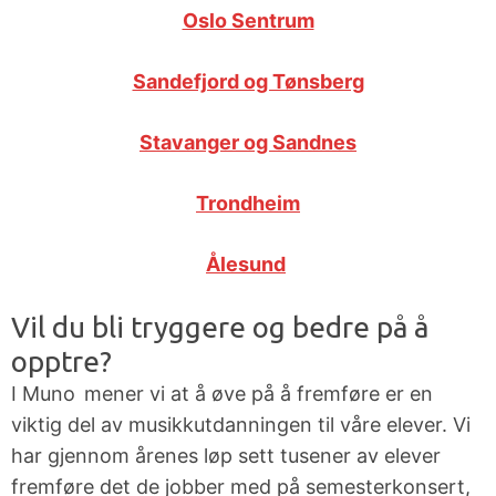
Jam-nights
Høyere
Oslo Sentrum
musikkutdannelse
Kjøpsguider
Sandefjord og Tønsberg
for
instrumenter
Stavanger og Sandnes
Øvingstips
Trondheim
Lærerportal
Ålesund
Vil du bli tryggere og bedre på å
opptre?
I Muno mener vi at å øve på å fremføre er en
viktig del av musikkutdanningen til våre elever. Vi
har gjennom årenes løp sett tusener av elever
fremføre det de jobber med på semesterkonsert,