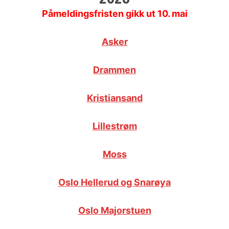
Bestill
Påmeldingsfristen gikk ut 10. mai
Fagledere
årets beste
gavekort!
Asker
Jobbe i
Muno
Facebook
Drammen
Instagram
Kristiansand
Lillestrøm
YouTube
Moss
LYST TIL Å
ARRANGEMENTER
RESSURSER
SATSE PÅ
Oslo Hellerud og Snarøya
MUSIKK?
Semesterkonserter
Rammeverk
Oslo Majorstuen
for
BIMM:
fjernundervisning