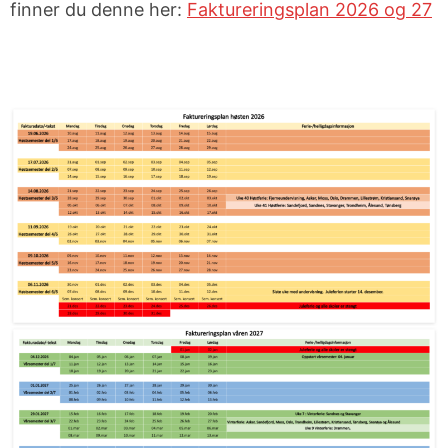
finner du denne her:
Faktureringsplan 2026 og 27
Bestill
Fagledere
årets beste
gavekort!
Jobbe i
Muno
Facebook
Instagram
YouTube
LYST TIL Å
ARRANGEMENTER
RESSURSER
SATSE PÅ
MUSIKK?
Semesterkonserter
Rammeverk
for
BIMM:
fjernundervisning