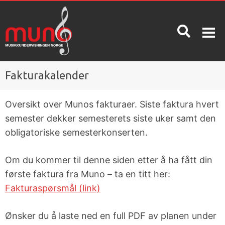
Fakturakalender
OM MUNO
INFO
KONTAKT
OSS
Oversikt over Munos fakturaer. Siste faktura hvert
semester dekker semesterets siste uker samt den
Hva er
Priser
Muno?
Spørsmål
obligatoriske semesterkonserten.
og svar /
Betingelser
kunnskapsdatabase
Om du kommer til denne siden etter å ha fått din
Nyheter
første faktura fra Muno – ta en titt her:
Oppsigelse
Ta en gratis
Fakturaspørsmål (link)
Våre
prøvetime!
ansatte
Ønsker du å laste ned en full PDF av planen under
Skolerute