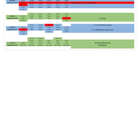
Jam-nights
Høyere
musikkutdannelse
Kjøpsguider
for
instrumenter
Øvingstips
Lærerportal