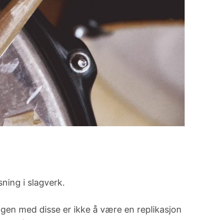
Instagram
YouTube
RESSURSER
Rammeverk for fjernundervisning
Kjøpsguider for instrumenter
ning i slagverk.
Øvingstips
ingen med disse er ikke å være en replikasjon
Lærerportal