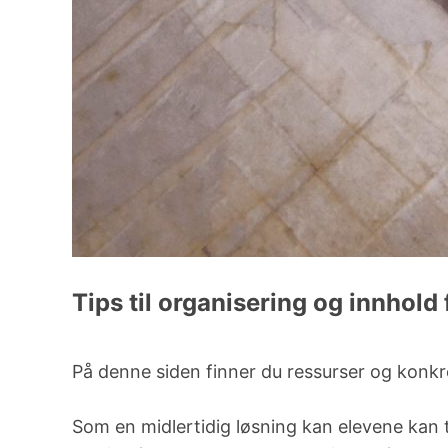
Jobbe i Muno
LYST TIL Å SATSE PÅ MUSIKK?
BIMM: Høyere musikkutdannelse
Tips til organisering og innhold 
På denne siden finner du ressurser og konkre
Som en midlertidig løsning kan elevene kan t