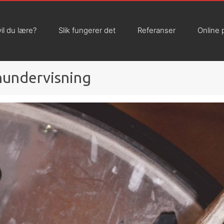
il du lære?
Slik fungerer det
Referanser
Online 
rnundervisning
INFO
Priser
Betingelser
Oppsigelse
Skolerute