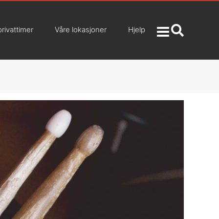
privattimer
Våre lokasjoner
Hjelp
KONTAKT OSS
Spørsmål og svar / kunnskapsdatabase
Ta en gratis prøvetime!
Bestill årets beste gavekort!
Facebook