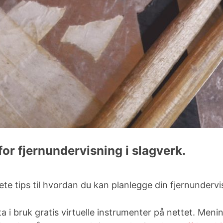
ARRANGEMENTER
Semesterkonserter
for fjernundervisning i slagverk.
Jam-nights
te tips til hvordan du kan planlegge din fjernundervis
a i bruk gratis virtuelle instrumenter på nettet. Men