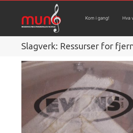
Kom i gang!
Hva v
Slagverk: Ressurser for fje
OM MUNO
Hva er Muno?
Nyheter
Våre ansatte
Fagledere