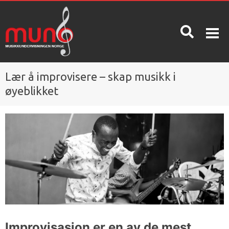
Lær å improvisere – skap musikk i
OM MUNO
INFO
KONTAKT
øyeblikket
OSS
Hva er
Priser
Muno?
Spørsmål
og svar /
Betingelser
kunnskapsdatabase
Nyheter
Oppsigelse
Ta en gratis
Våre
prøvetime!
ansatte
Skolerute
Improvisasjon er en av de mest