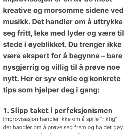
Bestill
Fagledere
kreative og morsomme sidene ved
årets beste
gavekort!
musikk. Det handler om å uttrykke
Jobbe i
seg fritt, leke med lyder og være til
Muno
Facebook
stede i øyeblikket. Du trenger ikke
være ekspert for å begynne – bare
Instagram
nysgjerrig og villig til å prøve noe
YouTube
nytt. Her er syv enkle og konkrete
tips som hjelper deg i gang:
LYST TIL Å
ARRANGEMENTER
RESSURSER
SATSE PÅ
1. Slipp taket i perfeksjonismen
MUSIKK?
Semesterkonserter
Rammeverk
Improvisasjon handler ikke om å spille “riktig” –
for
det handler om å prøve seg frem og ha det gøy.
BIMM:
fjernundervisning