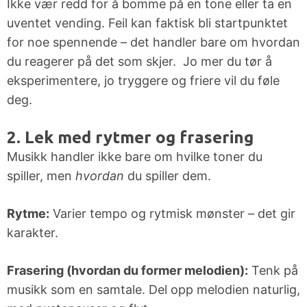
Jam-nights
Ikke vær redd for å bomme på en tone eller ta en
Høyere
uventet vending. Feil kan faktisk bli startpunktet
musikkutdannelse
Kjøpsguider
for noe spennende – det handler bare om hvordan
for
du reagerer på det som skjer. Jo mer du tør å
instrumenter
eksperimentere, jo tryggere og friere vil du føle
deg.
Øvingstips
2. Lek med rytmer og frasering
Musikk handler ikke bare om hvilke toner du
Lærerportal
spiller, men
hvordan
du spiller dem.
Rytme:
Varier tempo og rytmisk mønster – det gir
karakter.
Frasering (hvordan du former melodien):
Tenk på
musikk som en samtale. Del opp melodien naturlig,