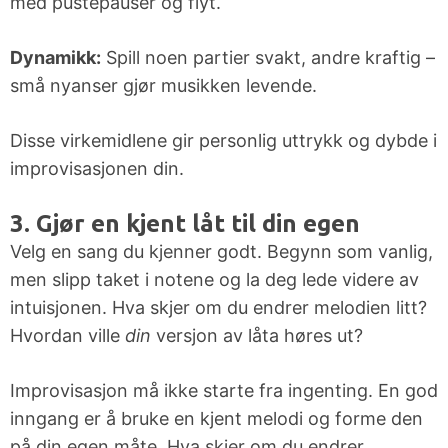
med pustepauser og flyt.
Dynamikk:
Spill noen partier svakt, andre kraftig –
små nyanser gjør musikken levende.
Disse virkemidlene gir personlig uttrykk og dybde i
improvisasjonen din.
3. Gjør en kjent låt til din egen
Velg en sang du kjenner godt. Begynn som vanlig,
men slipp taket i notene og la deg lede videre av
intuisjonen. Hva skjer om du endrer melodien litt?
Hvordan ville
din
versjon av låta høres ut?
Improvisasjon må ikke starte fra ingenting. En god
inngang er å bruke en kjent melodi og forme den
på din egen måte. Hva skjer om du endrer